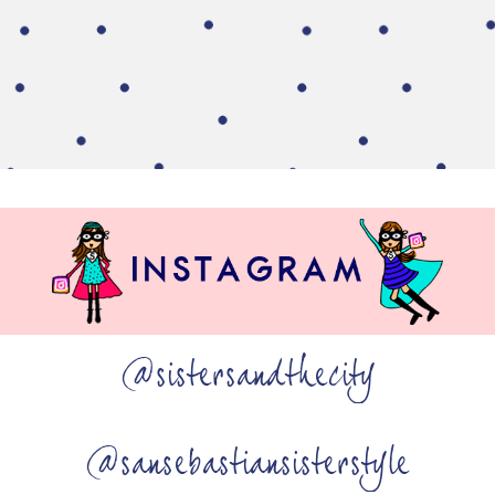
@sistersandthecity
@sansebastiansisterstyle