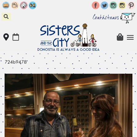
Skip
to
content
Contáctanos
724b9478