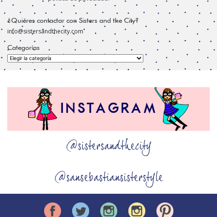
¿Quiéres contactar con Sisters and the City?
info@sistersandthecity.com
Categorías
Categorías
@sistersandthecity
@sansebastiansisterstyle