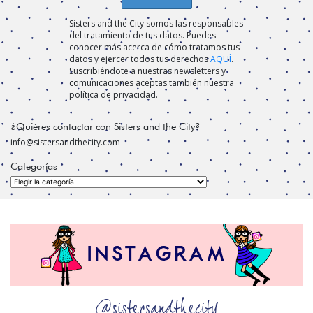
Sisters and the City somos las responsables
del tratamiento de tus datos. Puedes
conocer más acerca de cómo tratamos tus
datos y ejercer todos tus derechos
AQUÍ
.
Suscribiéndote a nuestras newsletters y
comunicaciones aceptas también nuestra
política de privacidad.
¿Quiéres contactar con Sisters and the City?
info@sistersandthecity.com
Categorías
Categorías
@sistersandthecity