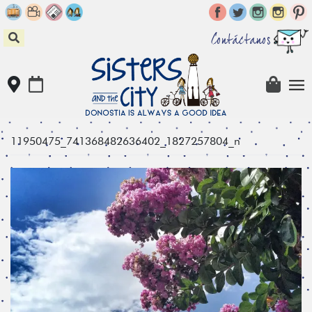
Skip
to
content
Contáctanos
11950475_741368482636402_1827257804_n