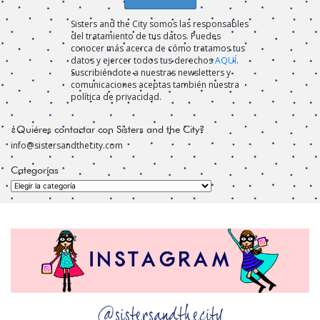
Sisters and the City somos las responsables
del tratamiento de tus datos. Puedes
conocer más acerca de cómo tratamos tus
datos y ejercer todos tus derechos
AQUÍ
.
Suscribiéndote a nuestras newsletters y
comunicaciones aceptas también nuestra
política de privacidad.
¿Quiéres contactar con Sisters and the City?
info@sistersandthecity.com
Categorías
Categorías
@sistersandthecity