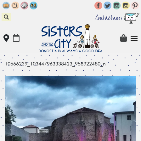
Skip
to
content
Contáctanos
10666239_103447963338423_958922480_n