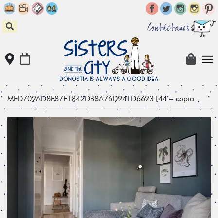
Skip
to
content
Contáctanos
MED702AD8F87E1842DB8A76D941D6623144 – copia