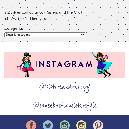
¿Quiéres contactar con Sisters and the City?
info@sistersandthecity.com
Categorías
Categorías
@sistersandthecity
@sansebastiansisterstyle