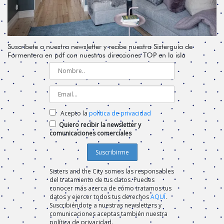
Suscríbete a nuestra newsletter y recibe nuestra Sisterguía de
Formentera en pdf con nuestras direcciones TOP en la isla
Acepto la
política de privacidad
Quiero recibir la newsletter y
comunicaciones comerciales
Sisters and the City somos las responsables
del tratamiento de tus datos. Puedes
conocer más acerca de cómo tratamos tus
datos y ejercer todos tus derechos
AQUÍ
.
Suscribiéndote a nuestras newsletters y
comunicaciones aceptas también nuestra
política de privacidad.