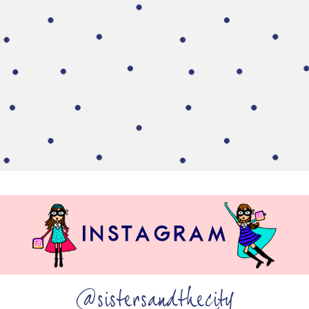
@sistersandthecity