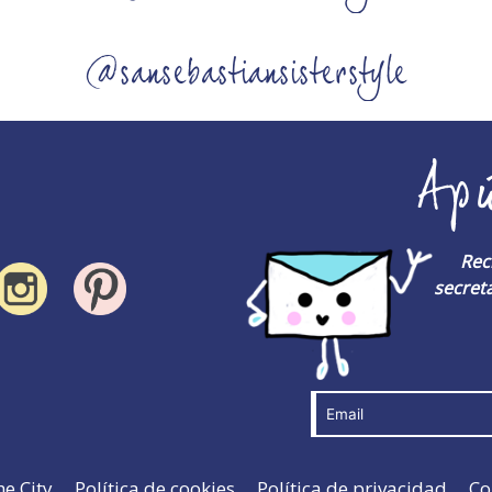
@sansebastiansisterstyle
Ap
Rec
secreta
he City
Política de cookies
Política de privacidad
Co