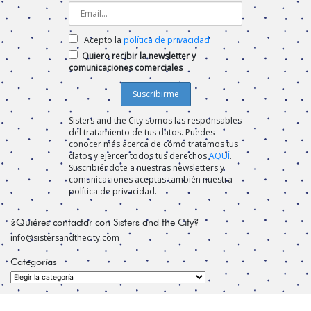
Acepto la
política de privacidad
Quiero recibir la newsletter y
comunicaciones comerciales
Sisters and the City somos las responsables
del tratamiento de tus datos. Puedes
conocer más acerca de cómo tratamos tus
datos y ejercer todos tus derechos
AQUÍ
.
Suscribiéndote a nuestras newsletters y
comunicaciones aceptas también nuestra
política de privacidad.
¿Quiéres contactar con Sisters and the City?
info@sistersandthecity.com
Categorías
Categorías