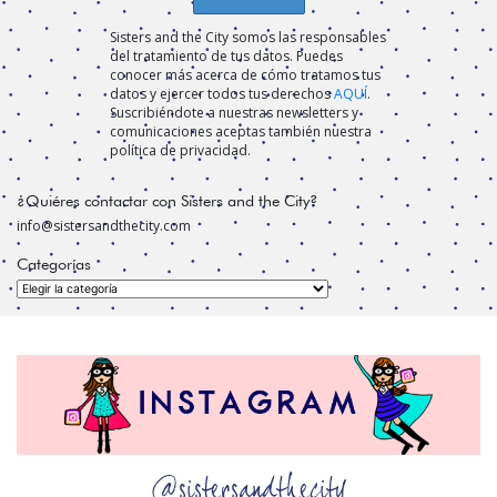
Sisters and the City somos las responsables
del tratamiento de tus datos. Puedes
conocer más acerca de cómo tratamos tus
datos y ejercer todos tus derechos
AQUÍ
.
Suscribiéndote a nuestras newsletters y
comunicaciones aceptas también nuestra
política de privacidad.
¿Quiéres contactar con Sisters and the City?
info@sistersandthecity.com
Categorías
Categorías
@sistersandthecity